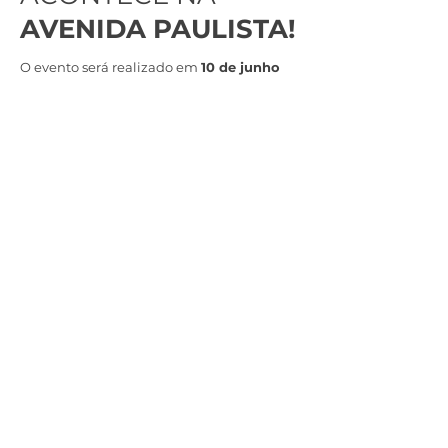
AVENIDA PAULISTA!
O evento será realizado em
10 de junho
de 2026, das 8h00 às 20h00, no Espaço
Center 3, em São Paulo, um local
moderno
, de fácil acesso e preparado para
oferecer conforto e dinamismo aos
participantes. A localização é um dos
principais diferenciais do espaço,
com
acesso direto por quatro vias (Paulista,
Augusta, Frei Caneca e Luís Coelho)
proximidade das estações Consolação e
Paulista do metrô e estacionamento
coberto.