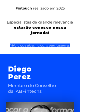
Fintouch
realizado em 2025
Especialistas de
grande relevância
estarão conosco
nessa
jornada!
Veja o que dizem alguns participantes
Diego
Perez
Membro do Conselho
da ABFintechs