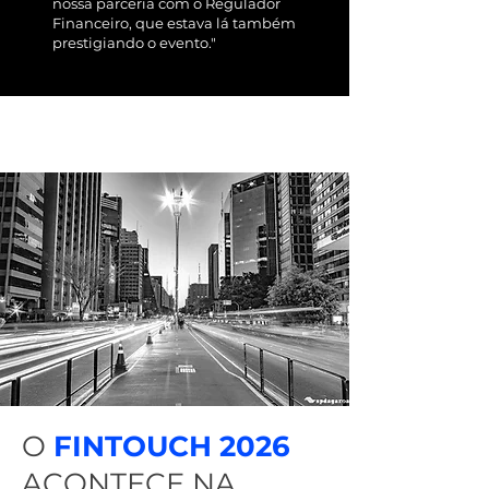
nossa parceria com o Regulador
Financeiro, que estava lá também
prestigiando o evento."
O
FINTOUCH 2026
ACONTECE NA